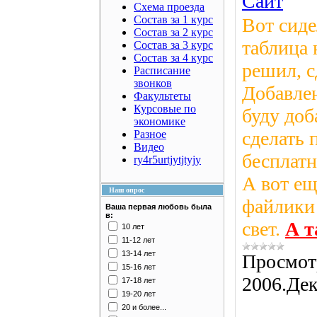
Сайт
Схема проезда
Состав за 1 курс
Вот сиде
Состав за 2 курс
таблица 
Состав за 3 курс
Состав за 4 курс
решил, с
Расписание
звонков
Добавлен
Факультеты
Курсовые по
буду доб
экономике
сделать 
Разное
Видео
бесплатн
ry4r5urtjytjtyjy
А вот ещ
Наш опрос
файлики 
Ваша первая любовь была
в:
свет.
А т
10 лет
11-12 лет
13-14 лет
Просмот
15-16 лет
2006.Дек
17-18 лет
19-20 лет
20 и более...