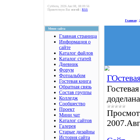
Суббота, 2026.Авг.08, 08:09:56
Приветствую Вас
изгой
|
RSS
Главная
|
Меню сайта
Главная страница
Информация о
сайте
Каталог файлов
Каталог статей
Дневник
Форум
Фотоальбом
ГОстева
Гостевая книга
Гостевая
Обратная связь
Состав группы
доделана
Колледж
Сообщество
Проект
Просмот
Мини чат
Каталог сайтов
2007.Авг
Галерея
Старые дизайны
История сайта