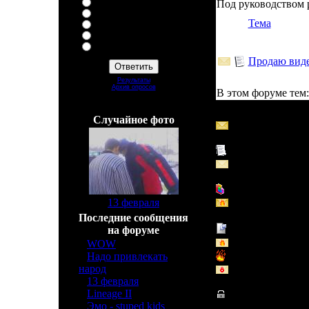
Бомжи
Под руководством
Спортсмены
Тема
Студенты
Я =)
Админ не создавай тупые
вопросы!
Продаю виде
Результаты
Архив опросов
В этом форуме тем
Всего ответов:
42
Страница
1
из
1
Cлучайное фото
Обычная тема (
сообщения)
Обычная тема
Обычная тема (
сообщений)
Тема - опрос
[
13 февраля
]
Горячая тема (Е
сообщения)
Последние сообщения
на форуме
Важная тема
Горячая тема (Н
»
WOW
[6]
»
Надо привлекать
Горячая тема
народ
[2]
Закрытая тема (
»
13 февраля
[2]
сообщений)
»
Lineage II
[3]
Закрытая тема
»
Эмо - stuped kids
[2]