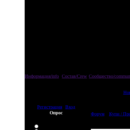
Информация/info
Состав/Crew
Сообщество/commun
[
Но
Привед
изгой
Страница
1
из
1
Регистрация
|
Вход
Модератор форума
Опрос
Форум
»
Купи / Пр
Кто украл кролика
роджера?
Милиция