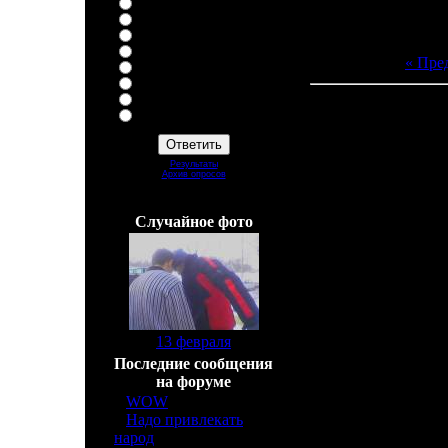
Motorola
Nokia
Samsung
Siemens
« Пре
Nec
Vertu
Другая
Админ не создавай тупые
Всего комментарие
вопросы!
Добавлять комм
Результаты
Архив опросов
Всего ответов:
37
Cлучайное фото
[
13 февраля
]
Последние сообщения
на форуме
»
WOW
[6]
»
Надо привлекать
народ
[2]