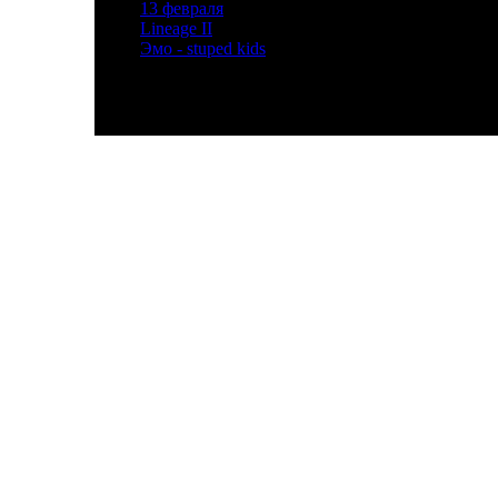
»
13 февраля
[2]
»
Lineage II
[3]
»
Эмо - stuped kids
[2]
© P2-04 Мгкэи