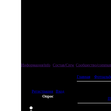
Информация/info
Состав/Crew
Сообщество/commun
Главная
»
Фотоальб
Привед
изгой
Регистрация
|
Вход
Просмотров:
Опрос
П
Ваша марка сотового
телефона:
Fly