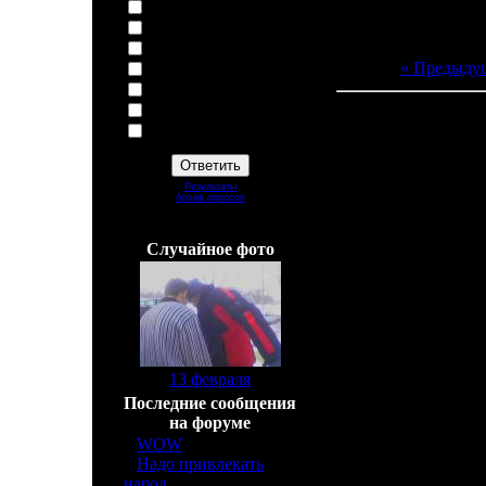
Баскетбол
Теннис
Скейт/Сноускейт
« Предыду
Сноубоард
Литербол
Не чем ни занимаюсь
Всего комментарие
Админ не создавай тупые
вопросы!
Добавлять комм
Результаты
Архив опросов
Всего ответов:
39
Cлучайное фото
[
13 февраля
]
Последние сообщения
на форуме
»
WOW
[6]
»
Надо привлекать
народ
[2]