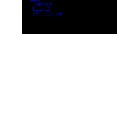
»
13 февраля
[2]
»
Lineage II
[3]
»
Эмо - stuped kids
[2]
© P2-04 Мгкэи