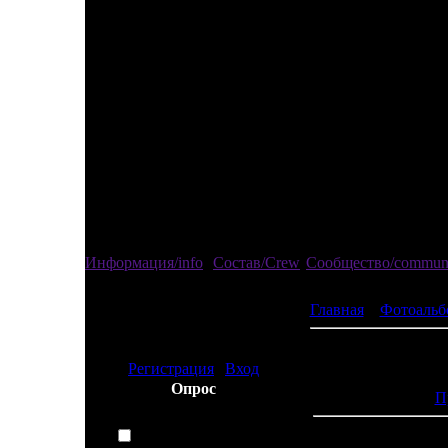
Информация/info
Состав/Crew
Сообщество/commun
Главная
»
Фотоальб
Привед
изгой
Регистрация
|
Вход
Просмотров:
Опрос
П
Какой спорт Вы
предпочитаете?
Футбол