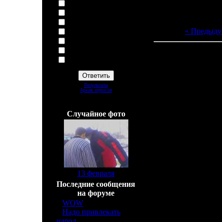
Баскетбол
Теннис
Скейт/Сноускейт
« Предыду
Сноубоард
Литербол
Не чем ни занимаюсь
Всего комментарие
Админ не создавай тупые
вопросы!
Добавлять комм
Результаты
Архив опросов
Всего ответов:
39
Cлучайное фото
[
13 февраля
]
Последние сообщения
на форуме
»
WOW
[6]
»
Надо привлекать
народ
[2]