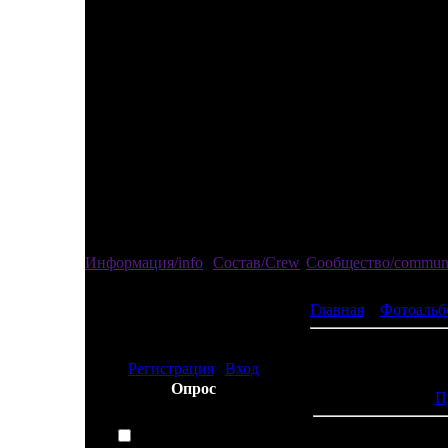
Информация/info
Состав/Crew
Сообщество/commun
Главная
»
Фотоальб
Привед
изгой
Регистрация
|
Вход
Просмотров:
Опрос
П
Какой спорт Вы
предпочитаете?
Футбол