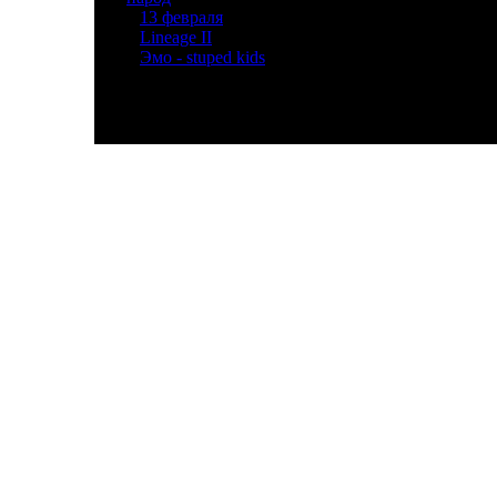
»
13 февраля
[2]
»
Lineage II
[3]
»
Эмо - stuped kids
[2]
© P2-04 Мгкэи