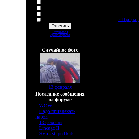
Спартак
Локомотив
Зенит
« Предыд
Другая
Результаты
Архив опросов
Всего комментарие
Всего ответов:
43
Добавлять комм
Cлучайное фото
[
13 февраля
]
Последние сообщения
на форуме
»
WOW
[6]
»
Надо привлекать
народ
[2]
»
13 февраля
[2]
»
Lineage II
[3]
»
Эмо - stuped kids
[2]