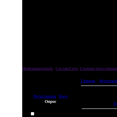
Информация/info
Состав/Crew
Сообщество/commun
Главная
»
Фотоальб
Привед
изгой
Регистрация
|
Вход
Просмотров:
Опрос
П
Любимая футбольная
команда:
ЦСКА