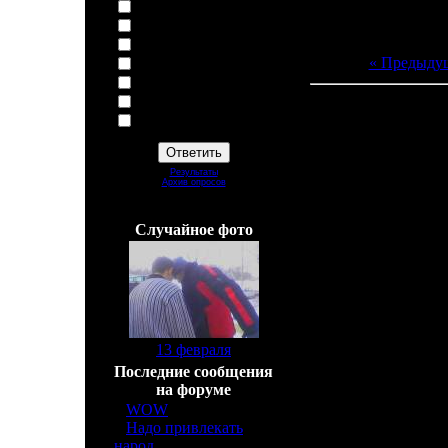
Баскетбол
Теннис
Скейт/Сноускейт
« Предыду
Сноубоард
Литербол
Не чем ни занимаюсь
Всего комментарие
Админ не создавай тупые
вопросы!
Добавлять комм
Результаты
Архив опросов
Всего ответов:
39
Cлучайное фото
[
13 февраля
]
Последние сообщения
на форуме
»
WOW
[6]
»
Надо привлекать
народ
[2]