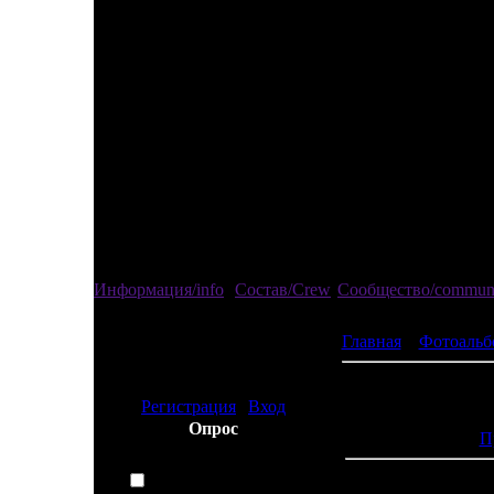
Информация/info
Состав/Crew
Сообщество/commun
Главная
»
Фотоальб
Привед
изгой
Регистрация
|
Вход
Просмотров:
Опрос
П
Какой спорт Вы
предпочитаете?
Футбол