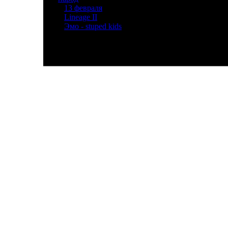
»
13 февраля
[2]
»
Lineage II
[3]
»
Эмо - stuped kids
[2]
© P2-04 Мгкэи