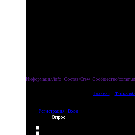
Информация/info
Состав/Crew
Сообщество/commun
Главная
»
Фотоальб
Привед
изгой
Регистрация
|
Вход
Просмотров:
Опрос
Как Вас сюда занесло
Случайно
Поисковиком