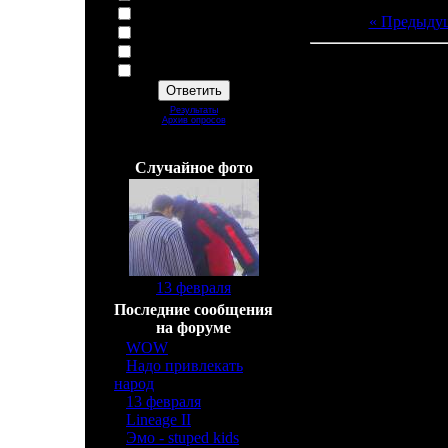
Я Из колледжа
« Предыду
Давно юзаю
Дали ссылку
Я из группы=)
Всего комментарие
Результаты
Добавлять комм
Архив опросов
Всего ответов:
44
Cлучайное фото
[
13 февраля
]
Последние сообщения
на форуме
»
WOW
[6]
»
Надо привлекать
народ
[2]
»
13 февраля
[2]
»
Lineage II
[3]
»
Эмо - stuped kids
[2]